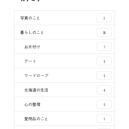
写真のこと
2
暮らしのこと
26
お片付け
7
アート
5
ワードローブ
5
北海道の生活
4
心の整理
5
愛用品のこと
1