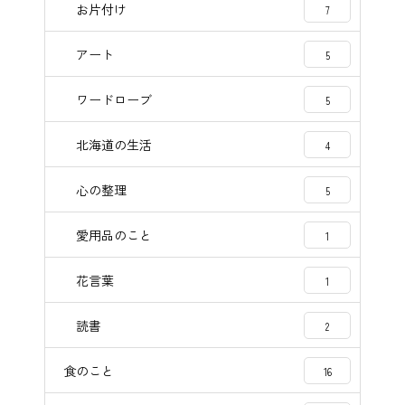
お片付け
7
アート
5
ワードローブ
5
北海道の生活
4
心の整理
5
愛用品のこと
1
花言葉
1
読書
2
食のこと
16